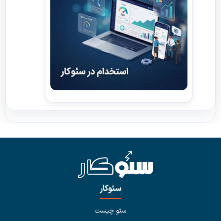
سئوکار
سئو چیست