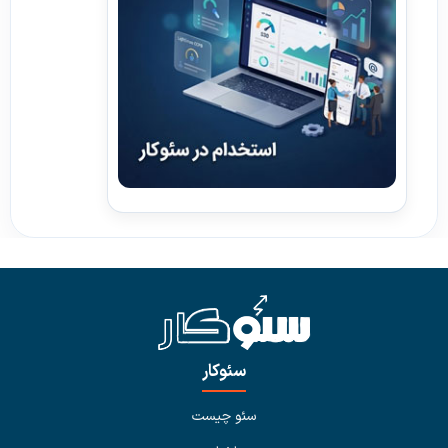
سئوکار
سئو چیست