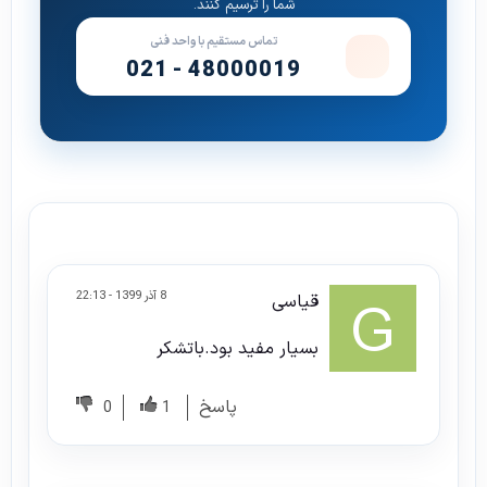
شما را ترسیم کنند.
تماس مستقیم با واحد فنی
021 - 48000019
8 آذر 1399 - 22:13
قیاسی
بسیار مفید بود.باتشکر
پاسخ
0
1