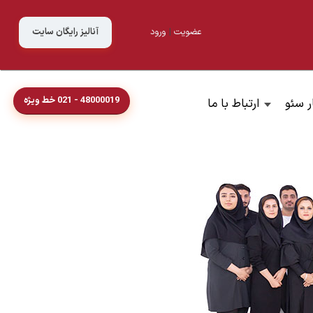
عضویت
|
ورود
آنالیز رایگان سایت
48000019 - 021 خط ویژه
ر سئو
ارتباط با ما