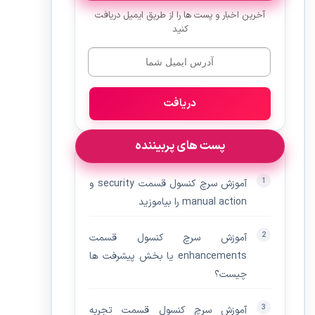
آخرین اخبار و پست ها را از طریق ایمیل دریافت
کنید
دریافت
پست های پربیننده
آموزش سرچ کنسول قسمت security و
manual action را بیاموزید
آموزش سرچ کنسول قسمت
enhancements یا بخش پیشرفت ها
چیست؟
آموزش سرچ کنسول قسمت تجربه