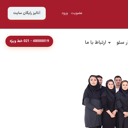
عضویت
|
ورود
آنالیز رایگان سایت
48000019 - 021 خط ویژه
ر سئو
ارتباط با ما