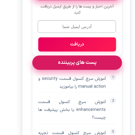
آخرین اخبار و پست ها را از طریق ایمیل دریافت
کنید
دریافت
پست های پربیننده
آموزش سرچ کنسول قسمت security و
manual action را بیاموزید
آموزش سرچ کنسول قسمت
enhancements یا بخش پیشرفت ها
چیست؟
آموزش سرچ کنسول قسمت تجربه