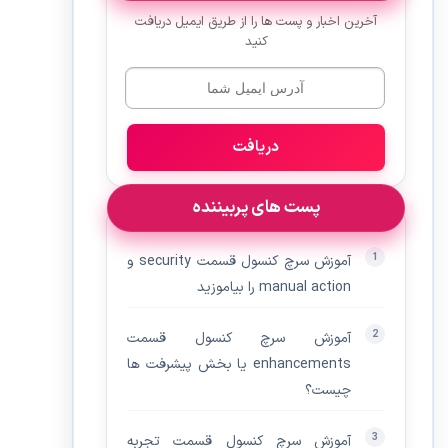
آخرین اخبار و پست ها را از طریق ایمیل دریافت
کنید
دریافت
پست های پربیننده
آموزش سرچ کنسول قسمت security و
manual action را بیاموزید
آموزش سرچ کنسول قسمت
enhancements یا بخش پیشرفت ها
چیست؟
آموزش سرچ کنسول قسمت تجربه