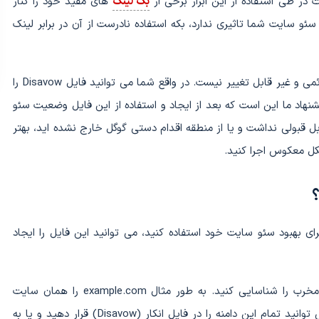
ر طی استفاده از این ابزار برخی از
بک لینک
های مفید خود را کنار
مستقیم در کاهش سئو سایت شما تاثیری ندارد، بکه استفاده نادرست از آن در برابر لینک
نکته ای که وجود دارد این است که Disavow یک ابزار دائمی و غیر قابل تغییر نیست. در واقع شما می توانید فایل Disavow را
شنهاد ما این است که بعد از ایجاد و استفاده از این فایل وضعیت سئو
بل قبولی نداشت و یا از منطقه اقدام دستی گوگل خارج نشده اید، بهتر
کل معکوس اجرا کنید.
؟
دید که باید از Disavow لینک ها برای بهبود سئو سایت خود استفاده کنید، می توانید این فایل را ایجاد
برای این کار لازم است URL دقیق سایت میزبان لینک مخرب را شناسایی کنید. به طور مثال example.com را همان سایت
مخرب در نظر می گیریم. توجه داشته باشید که شما می توانید تمام این دامنه را در فایل انکار (Disavow) قرار دهید و یا به