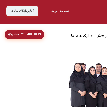
عضویت
|
ورود
آنالیز رایگان سایت
48000019 - 021 خط ویژه
ر سئو
ارتباط با ما