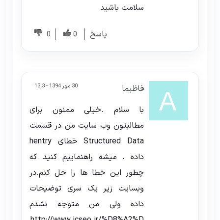
سلامت باشید
پاسخ
0
0
30 مهر 1394 - 13:3
فاظیما
با سلام .خیلی ممنون برای
مطالبتون وب سایت من در قسمت
Structured Data خطای hentry
داده . میشه راهنماییم کنید که
چطور این خطا ها را حل کنم.در
وبسایت زیر یک سری توضیحات
داده ولی من متوجه نشدم
http://www.icseo.ir/%D8%A2%D