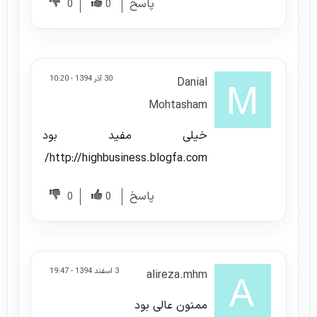
پاسخ
0
0
30 آذر 1394 - 10:20
Danial
Mohtasham
خیلی مفید بود
http://highbusiness.blogfa.com/
پاسخ
0
0
3 اسفند 1394 - 19:47
alireza.mhm
ممنون عالی بود