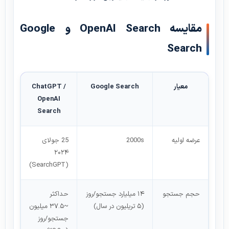
مقایسه OpenAI Search و Google
Search
معیار
Google Search
ChatGPT /
OpenAI
Search
عرضه اولیه
2000s
25 جولای
۲۰۲۴
(SearchGPT)
حجم جستجو
۱۴ میلیارد جستجو/روز
حداکثر
(۵ تریلیون در سال)
~۳۷.۵ میلیون
جستجو/روز