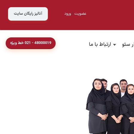
عضویت
|
ورود
آنالیز رایگان سایت
48000019 - 021 خط ویژه
ر سئو
ارتباط با ما