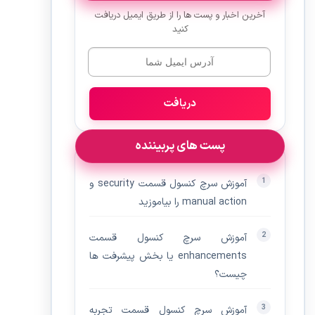
آخرین اخبار و پست ها را از طریق ایمیل دریافت
کنید
دریافت
پست های پربیننده
آموزش سرچ کنسول قسمت security و
manual action را بیاموزید
آموزش سرچ کنسول قسمت
enhancements یا بخش پیشرفت ها
چیست؟
آموزش سرچ کنسول قسمت تجربه