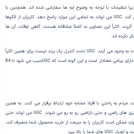
یرا تنظیمات با توجه به وضوح لبه ها سفارشی شده اند. همچنین با
استفاده از اشیاء دیگر برای مقیاس، اندازه را برجسته نمی کند. UGC می تواند به تمامی این موارد پاسخ دهد. کاربران از الگوها
ند. اکثراً این تصاویر به کاملاً صادقانه هستند. گاهی اوقات، آن ها
ر نکرده اند.
به این ترتیب، به وسیله ی UGC مفاهیمی مملو از اطلاعات به وجود می آیند. UGC تحت کنترل یک برند نیست برای همین اکثراً
صادق است. UGC بدون تغییر، غیر تبلیغاتی، درک آسان، دارای پیامی معنادار است و این گونه است که UGCسبب می شود تا 84
های UGC، ایجاد اعتماد است. مردم به راحتی با افراد مشابه خود ارتباط برقرار می کنند. به همین
ترتیب است که خریداران نه با یک برند، بلکه با یک مشتری های راضی و حتی ناراضی رو به رو می شوند. UGC می تواند حتی
وارد ممکن است کاربران را به سرعت از خرید محصول شما منصرف کند،
 را بالا ببرد.