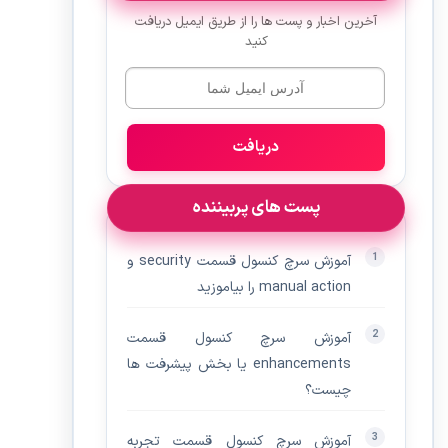
آخرین اخبار و پست ها را از طریق ایمیل دریافت
کنید
دریافت
پست های پربیننده
آموزش سرچ کنسول قسمت security و
manual action را بیاموزید
آموزش سرچ کنسول قسمت
enhancements یا بخش پیشرفت ها
چیست؟
آموزش سرچ کنسول قسمت تجربه