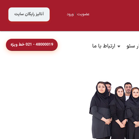
عضویت
|
ورود
آنالیز رایگان سایت
48000019 - 021 خط ویژه
ر سئو
ارتباط با ما