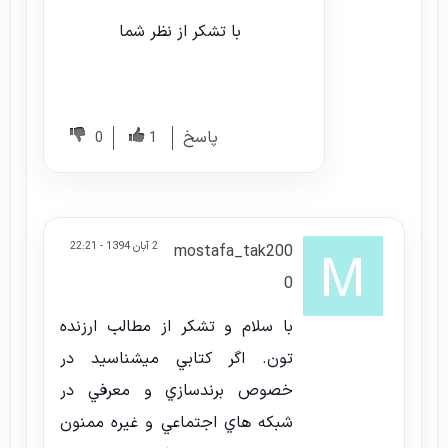
با تشکر از نظر شما
پاسخ
0
1
2 آبان 1394 - 22:21
mostafa_tak200
0
با سلام و تشكر از مطالب ارزنده
تون. اگر كتابي ميشناسيد در
خصوص برندسازي و معرفي در
شبكه هاي اجتماعي و غيره ممنون