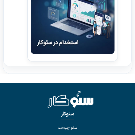
سئوکار
سئو چیست