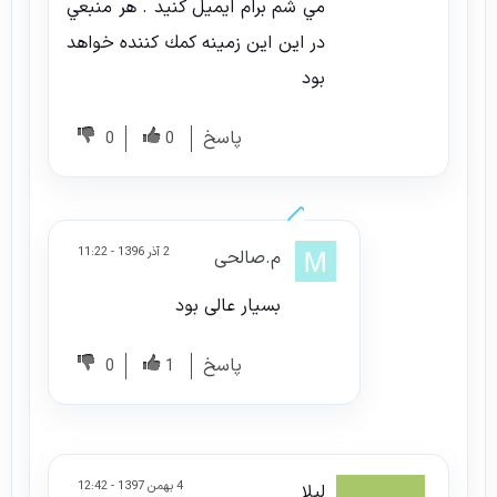
مي شم برام ايميل كنيد . هر منبعي
در اين اين زمينه كمك كننده خواهد
بود
پاسخ
0
0
2 آذر 1396 - 11:22
م.صالحی
بسیار عالی بود
پاسخ
0
1
4 بهمن 1397 - 12:42
لیلا