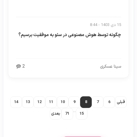
15 دی 1403 - 8:44
چگونه توسط هوش مصنوعی در سئو به موفقیت برسیم؟
سینا عسکری
2
قبلی
6
7
8
9
10
11
12
13
14
...
15
71
بعدی