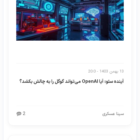
13 بهمن 1403 - 20:0
آینده سئو: آیا OpenAI می‌تواند گوگل را به چالش بکشد؟
سینا عسکری
2