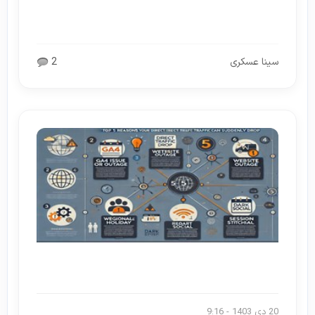
سینا عسکری
2
20 دی 1403 - 9:16