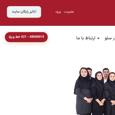
عضویت
|
ورود
آنالیز رایگان سایت
48000019 - 021 خط ویژه
ر سئو
ارتباط با ما