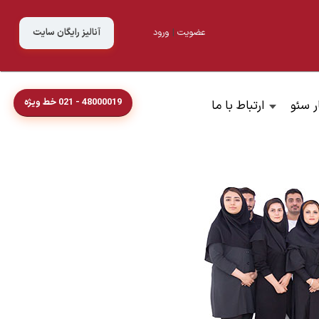
عضویت
|
ورود
آنالیز رایگان سایت
48000019 - 021 خط ویژه
ر سئو
ارتباط با ما