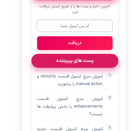
آخرین اخبار و پست ها را از طریق ایمیل دریافت
کنید
دریافت
پست های پربیننده
آموزش سرچ کنسول قسمت security و
manual action را بیاموزید
آموزش سرچ کنسول قسمت
enhancements یا بخش پیشرفت ها
چیست؟
آموزش سرچ کنسول قسمت تجربه